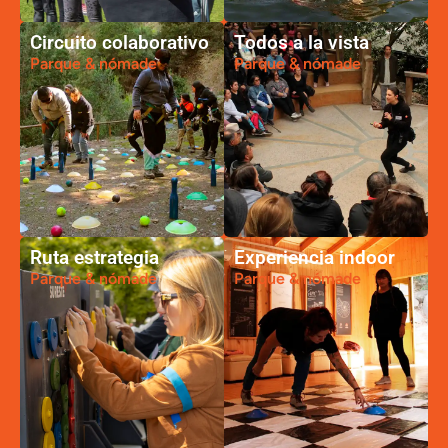
Circuito colaborativo
Todos a la vista
Parque & nómade
Parque & nómade
Ruta estrategia
Experiencia indoor
Parque & nómade
Parque & nómade