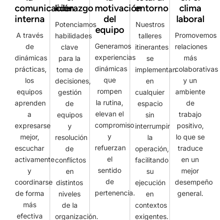
comunicación
liderazgo
motivación
entorno
clima
interna
del
laboral
Potenciamos
Nuestros
equipo
A través
Promovemos
habilidades
talleres
Generamos
de
relaciones
clave
itinerantes
experiencias
dinámicas
más
para la
se
dinámicas
prácticas,
colaborativas
toma de
implementan
que
los
y un
decisiones,
en
rompen
equipos
ambiente
gestión
cualquier
la rutina,
aprenden
de
de
espacio
elevan el
a
trabajo
equipos
sin
compromiso
expresarse
positivo,
y
interrumpir
y
mejor,
lo que se
resolución
la
refuerzan
escuchar
traduce
de
operación,
el
activamente
en un
conflictos
facilitando
sentido
y
mejor
en
su
de
coordinarse
desempeño
distintos
ejecución
pertenencia.
de forma
general.
niveles
en
más
de la
contextos
efectiva
organización.
exigentes.