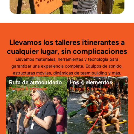
Llevamos los talleres itinerantes a
cualquier lugar, sin complicaciones
Llevamos materiales, herramientas y tecnología para
garantizar una experiencia completa. Equipos de sonido,
estructuras móviles, dinámicas de team building y más.
Ruta de autocuidado
Los 4 elementos
Parque & nómade
Parque & nómade